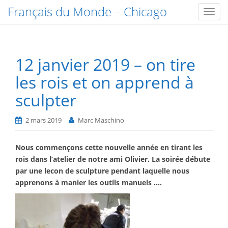
Français du Monde – Chicago
T
o
g
g
12 janvier 2019 – on tire
l
e
les rois et on apprend à
n
sculpter
a
v
i
2 mars 2019
Marc Maschino
g
a
Nous commençons cette nouvelle année en tirant les
t
rois dans l’atelier de notre ami Olivier. La soirée débute
i
par une lecon de sculpture pendant laquelle nous
o
apprenons à manier les outils manuels ….
n